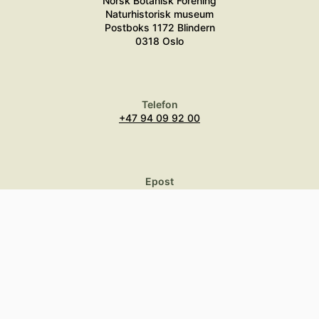
Norsk Botanisk Forening
Naturhistorisk museum
Postboks 1172 Blindern
0318 Oslo
Telefon
+47 94 09 92 00
Epost
post@botaniskforening.no
Norsk
Botanisk
Forening
Aktiviteter
Bli medlem