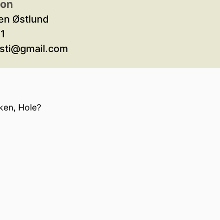
son
den Østlund
1
rsti@gmail.com
rken, Hole?