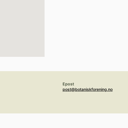
Epost
post@botaniskforening.no