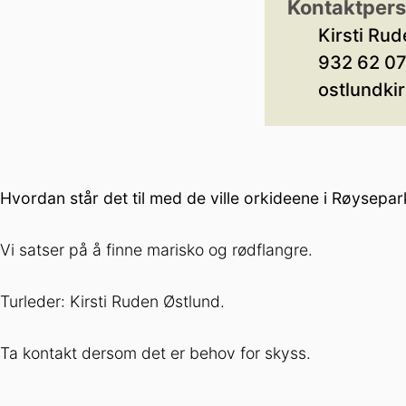
Kontaktper
Kirsti Ru
932 62 07
ostlundki
Hvordan står det til med de ville orkideene i Røysepa
Vi satser på å finne marisko og rødflangre.
Turleder: Kirsti Ruden Østlund.
Ta kontakt dersom det er behov for skyss.