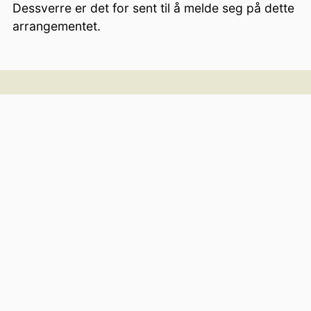
Dessverre er det for sent til å melde seg på dette
arrangementet.
Addresse
Norsk Botanisk Forening
Naturhistorisk museum
Postboks 1172 Blindern
0318 Oslo
Telefon
+47 94 09 92 00