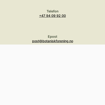
Telefon
+47 94 09 92 00
Epost
post@botaniskforening.no
Norsk
Botanisk
Forening
Aktiviteter
Bli medlem