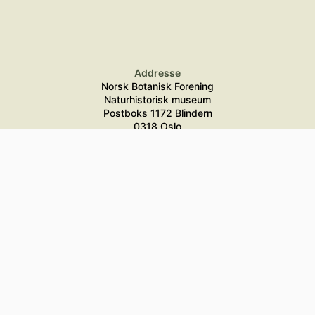
Addresse
Norsk Botanisk Forening
Naturhistorisk museum
Postboks 1172 Blindern
0318 Oslo
Telefon
+47 94 09 92 00
Epost
post@botaniskforening.no