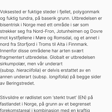
Voksested er fuktige steder i fjellet, polygonmark
og fuktig tundra, på baserik grunn. Utbredelsen er
bisentrisk i Norge med ett område i sør som
strekker seg fra Nord-Fron, Jotunheimen og Dovre
mot kystfjellene i Møre og Romsdal, og et annet i
nord fra Storfjord i Troms til Alta i Finnmark.
Innenfor disse områdene har arten svært
fragmentert utbredelse. Globalt er utbredelsen
sirkumpolær, men vår underart
(subsp.
hieraciifolia
) er delvis erstattet av en
annen underart (subsp.
longifolia
) på begge sider
av Beringstredet.
Stivsildre er rødlistet som ‘sterkt truet’ (EN) på
fastlandet i Norge, på grunn av et begrenset
forekomstareal i kombinasjon med en kraftig