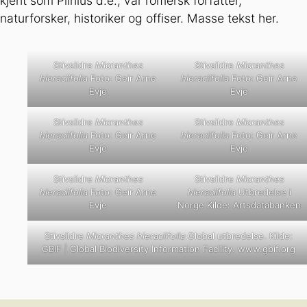
kjent som Plinius d.e., var romersk forfatter,
naturforsker, historiker og offiser. Masse tekst her.
Stivsildre
Micranthes
Stivsildre
Micranthes
hieraciifolia
Foto: Geir Arne
hieraciifolia
Foto: Geir Arne
Evje
Evje
Stivsildre
Micranthes
Stivsildre
Micranthes
hieraciifolia
Foto: Geir Arne
hieraciifolia
Foto: Geir Arne
Evje
Evje
Stivsildre
Micranthes
Stivsildre
Micranthes
hieraciifolia
Foto: Geir Arne
hieraciifolia
Utbredelse i
Evje
Norge Kilde: Artsdatabanken
Stivsildre
Micranthes hieraciifolia
Global utbredelse. Kilde:
GBIF | Global Biodiversity Information Facility. www.gbif.org