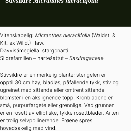
Stivsildre
Micranthes hieraciifolia
Vitenskapelig:
Micranthes hieraciifolia
(Waldst. &
Kit. ex Willd.) Haw.
Davvisámegiella: stargonarti
Sildrefamilien – nartešattut –
Saxifragaceae
Stivsildre er en merkelig plante; stengelen er
opptil 30 cm høy, bladløs, påfallende tykk, stiv og
ugreinet med sittende eller omtrent sittende
blomster i en akslignende topp. Kronbladene er
små, purpurfargete eller grønnlige. Ved grunnen
er en rosett av elliptiske, tykke rosettblader. Arten
er trolig selvpollinerende. Frøene spres
hovedsakelig med vind.