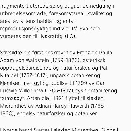
fragmentert utbredelse og pågående nedgang i
utbredelsesområde, forekomstareal, kvalitet og
areal av artens habitat og antall
reproduksjonsdyktige individ. På Svalbard
vurderes den til ‘livskraftig’ (LC).
Stivsildre ble først beskrevet av Franz de Paula
Adam von Waldstein (1759-1823), østerriksk
oppdagelsesreisende og naturforsker. og Pál
Kitaibel (1757-1817), ungarsk botaniker og
kjemiker, men gyldig publisert i 1799 av Carl
Ludwig Willdenow (1765-1812), tysk botaniker og
farmasøyt. Arten ble i 1821 flyttet til slekten
Micranthes av Adrian Hardy Haworth (1768-
1833), engelsk naturforsker og botaniker.
I Norge har vi 5 arter i slekten Micranthes. Globalt