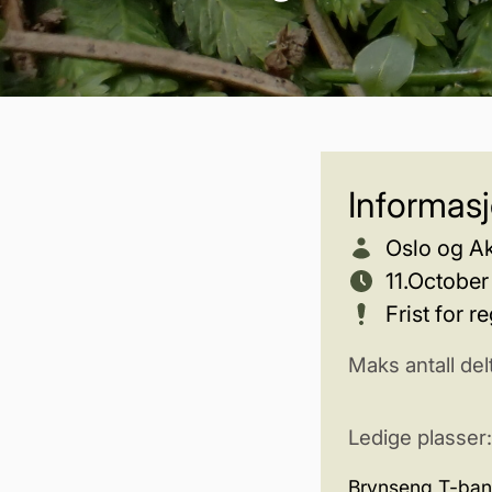
Informas
Oslo og A
11.October
Frist for 
Maks antall del
Ledige plasser
Brynseng T-ban