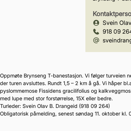
Kontaktpers
Svein Ola
918 09 26
sveindran
Oppmøte Brynseng T-banestasjon. Vi følger turveien n
der turen avsluttes. Rundt 1,5 – 2 km å gå. Vi håper bl.
pyslommemose Fissidens gracilifolius og kalkveggmos
med lupe med stor forstørrelse, 15X eller bedre.
Turleder: Svein Olav B. Drangeid (918 09 264)
Obligatorisk påmelding, senest søndag 11. oktober kl. 