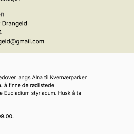
on
v Drangeid
4
geid@gmail.com
edover langs Alna til Kvernærparken
a. å finne de rødlistede
e Eucladium styriacum. Husk å ta
09.00.