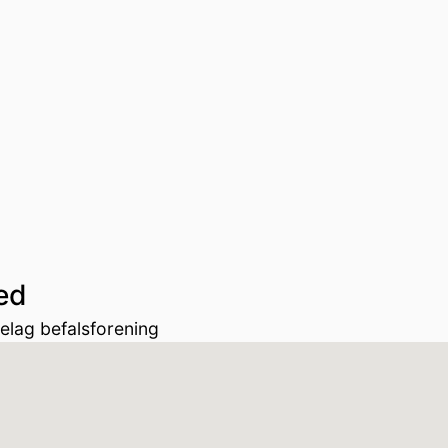
ed
elag befalsforening