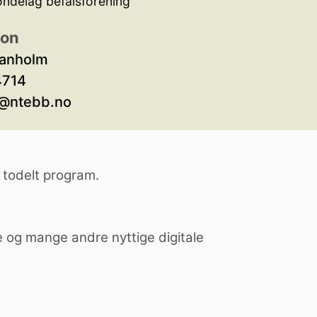
øndelag befalsforening
son
vanholm
4714
@ntebb.no
 todelt program.
e og mange andre nyttige digitale