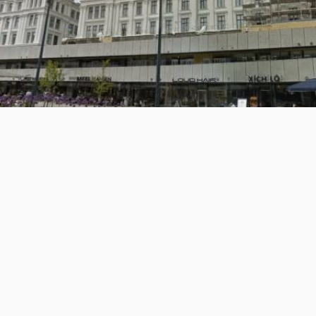
Svevetur til Ljan og Hvervenbukta
Lørdag 27.juni, kl.11.00: Svevetur til Ljan og
Hvervenbukta Tore Berg følger opp en tidligere
svevetur fra Ljan via Herregårdskrysset til